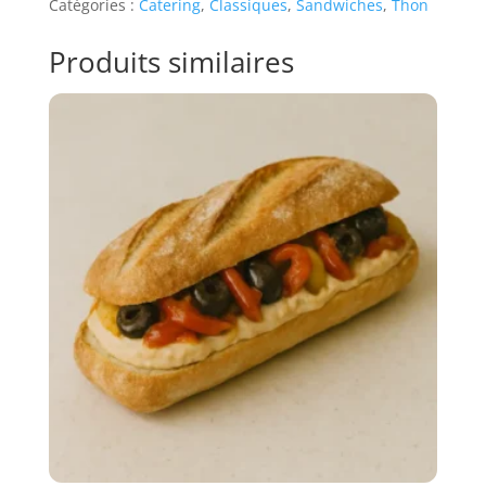
Catégories :
Catering
,
Classiques
,
Sandwiches
,
Thon
Maison
Produits similaires