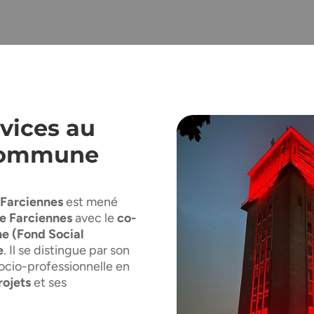
vices au
 commune
 Farciennes
est mené
e Farciennes
avec le
co-
e (Fond Social
e
. Il se distingue par son
socio-professionnelle en
rojets
et ses