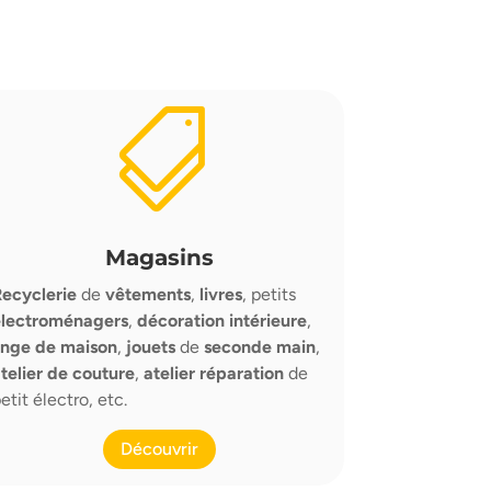

Magasins
ecyclerie
de
v
êtements
,
livres
, petits
électroménagers
,
décoration intérieure
,
inge de maison
,
jouets
de
seconde main
,
telier de couture
,
atelier réparation
de
etit électro, etc.
Découvrir