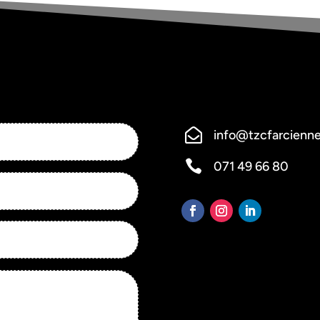

info@tzcfarcienn

071 49 66 80