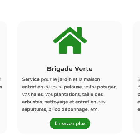

Brigade Verte
?
Service
pour le
jardin
et la
maison
:
B
s
entretien
de votre
pelouse
, votre
potager
,
B
vos
haies
, vos
plantations,
taille des
p
arbustes
,
nettoyage et entretien
des
e
sépultures
,
brico dépannage
, etc.
e
En savoir plus