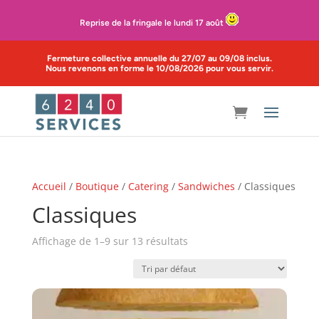
Reprise de la fringale le lundi 17 août
Fermeture collective annuelle du 27/07 au 09/08 inclus.
Nous revenons en forme le 10/08/2026 pour vous servir.
Accueil
/
Boutique
/
Catering
/
Sandwiches
/ Classiques
Classiques
Affichage de 1–9 sur 13 résultats