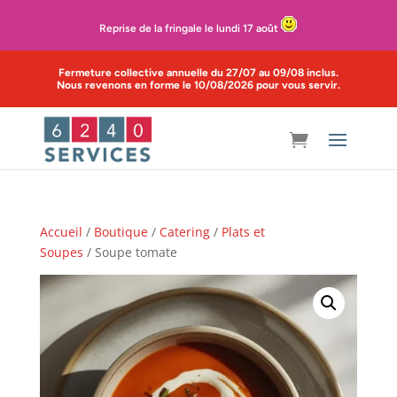
Reprise de la fringale le lundi 17 août
Fermeture collective annuelle du 27/07 au 09/08 inclus.
Nous revenons en forme le 10/08/2026 pour vous servir.
Accueil
/
Boutique
/
Catering
/
Plats et
Soupes
/ Soupe tomate