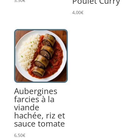
Poulet Curry
5,50
€
4,00
€
Aubergines
farcies à la
viande
hachée, riz et
sauce tomate
6,50
€