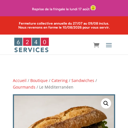
Reprise de la fringale le lundi 17 août
Fermeture collective annuelle du 27/07 au 09/08 inclus.
Nous revenons en forme le 10/08/2026 pour vous servir.
Accueil
/
Boutique
/
Catering
/
Sandwiches
/
Gourmands
/ Le Méditerranéen