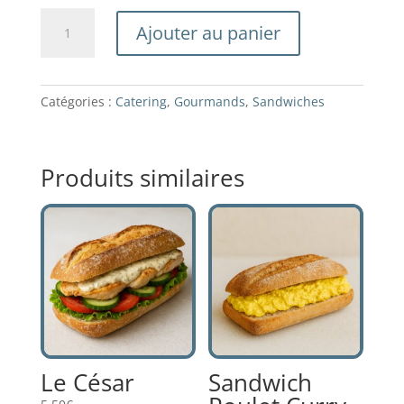
quantité
Ajouter au panier
de
Le
Méditerranéen
Catégories :
Catering
,
Gourmands
,
Sandwiches
Produits similaires
Le César
Sandwich