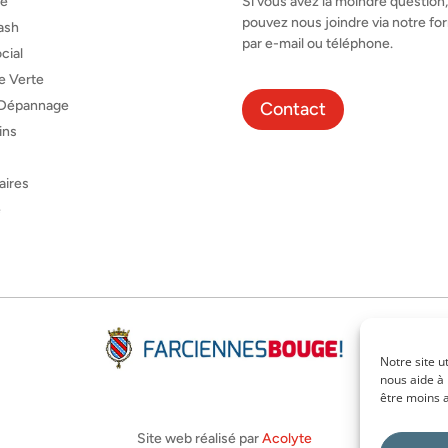
le
Si vous avez la moindre question
pouvez nous joindre via notre for
ash
par e-mail ou téléphone.
cial
e Verte
-Dépannage
Contact
ins
i
aires
e
Notre site u
nous aide à 
être moins a
Site web réalisé par
Acolyte